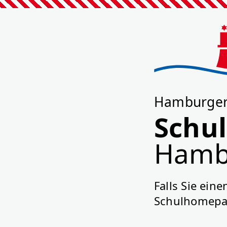
Hamburger 
Schu
Hamb
Falls Sie ei
Schulhomepag